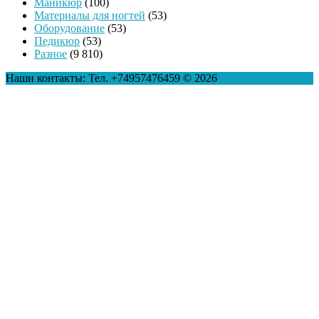
Маникюр
(100)
Материалы для ногтей
(53)
Оборудование
(53)
Педикюр
(53)
Разное
(9 810)
Наши контакты: Тел. +74957476459 © 2026